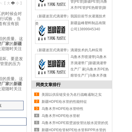
管|PE管|新疆PE管|乌鲁
小:【
大
中
小
】
木齐PE管|PE热熔管|新
工的时候会对
疆PE热熔管|乌鲁木齐
（新疆迷宫式滴灌带）我国目前节水灌溉技术
进行试验，当
PE热熔管|新疆益峰塑料
新疆益峰塑料制品有限
道有没有损
类
制品有限公司
公司13899945340
13899945340
程的质量。这
管
厂家
的
新疆
欢迎随时关注
（新疆迷宫式滴灌带）滴灌技术的几种应用
乌鲁木齐喷灌带|乌鲁木
损坏。要是发
齐滴灌带厂|新疆滴灌带
，管里的压力
生产厂 家|乌鲁木齐PE热
熔管生产厂|乌鲁木齐微
程的质量。这
喷带生产厂|益峰管道|新
管
厂家
的
新疆
同类文章排行
疆益峰塑料制品有限公
欢迎随时关注
司13899945340
美国以供应链安全为名行战略遏制之实
新疆HDPE给水管的性能特征
点
乌鲁木齐HDPE给水管特性
乌鲁木齐HDPE给水管材
乌鲁木齐HDPE双壁波纹管比较水泥管的优
势
新疆HDPE给管材PE给水管和PPR水管的