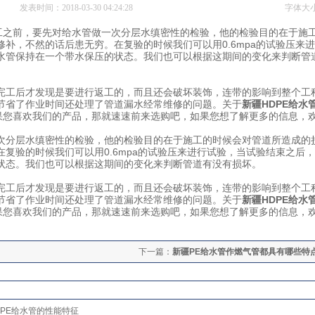
发表时间：2018-03-30 04:24:28
字体大
工之前，要先对给水管做一次分层水缜密性的检验，他的检验目的在于施
补，不然的话后患无穷。在复验的时候我们可以用0.6mpa的试验压来
水管保持在一个带水保压的状态。我们也可以根据这期间的变化来判断管
完工后才发现是要进行返工的，而且还会破坏装饰，连带的影响到整个工
节省了作业时间还处理了管道漏水经常维修的问题。关于
新疆
HDPE
给水
果您喜欢我们的产品，那就速速前来选购吧，如果您想了解更多的信息，
次分层水缜密性的检验，他的检验目的在于施工的时候会对管道所造成的
复验的时候我们可以用0.6mpa的试验压来进行试验，当试验结束之后
状态。我们也可以根据这期间的变化来判断管道有没有损坏。
完工后才发现是要进行返工的，而且还会破坏装饰，连带的影响到整个工
节省了作业时间还处理了管道漏水经常维修的问题。关于
新疆
HDPE
给水
果您喜欢我们的产品，那就速速前来选购吧，如果您想了解更多的信息，
下一篇：
新疆PE给水管作燃气管都具有哪些特
DPE给水管的性能特征