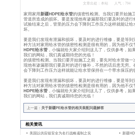
文章出处：本站
人气：
794
家用家用
新疆
HDPE
给水管
的缜密性检测。当我们要开始施
管道所造成的损坏。要是发现他有渗漏那我们要及时的进行修
试验结束之后，管里的压力会下降到工作压力这样就能让给
坏。
要是我们发现有泄漏和损坏，要及时的进行维修，要是等到
种方法对家用给水管的缜密性检测是很有用的，因为他不仅
HDPE给水
管
，小编就给大家介绍到这儿了，仅供参考，如
我们的网站，我们真诚期待您的光临！
的缜密性检测。当我们要开始施工之前，要先对给水管做一
现他有渗漏那我们要及时的进行修补，不然的话后患无穷。在
会下降到工作压力这样就能让给水管保持在一个带水保压的
要是我们发现有泄漏和损坏，要及时的进行维修，要是等到
种方法对家用给水管的缜密性检测是很有用的，因为他不仅
HDPE给水
管
，小编就给大家介绍到这儿了，仅供参考，如
我们的网站，我们真诚期待您的光临！
上一篇：
关于新疆PE给水管的相关装配问题解答
相关资讯
美国以供应链安全为名行战略遏制之实
新疆H