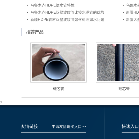
乌鲁木齐HDPE给水管特性
乌鲁木
乌鲁木齐HDPE双壁波纹管比较水泥管的优势
新疆H
新疆HDPE管材双壁波纹管如何处理漏水问题
新疆大
推荐产品
硅芯管
硅芯管
?
友情链接
快速入口
申请友情链接入口>>