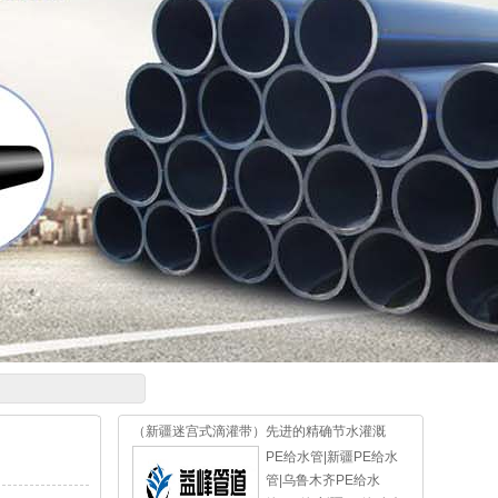
（新疆迷宫式滴灌带）先进的精确节水灌溉
PE给水管|新疆PE给水
管|乌鲁木齐PE给水