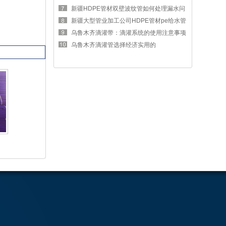
区别
新疆HDPE管材双壁波纹管如何处理漏水问
题
新疆大型管业加工公司HDPE管材pe给水管
的优势
乌鲁木齐滴灌带：滴灌系统的使用注意事项
有哪
乌鲁木齐滴灌管选择经济实用的