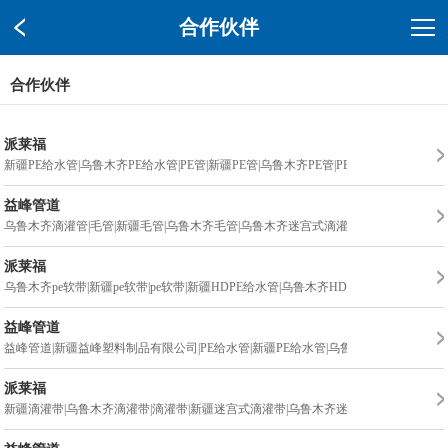
合作伙伴
合作伙伴
派莱福
新疆PE给水管|乌鲁木齐PE给水管|PE管|新疆PE管|乌鲁木齐PE管|PE热熔管|新疆PE热熔
益峰管道
乌鲁木齐滴灌管|毛管|新疆毛管|乌鲁木齐毛管|乌鲁木齐迷宫式滴灌带|乌鲁木齐软带|新疆软
派莱福
乌鲁木齐pe软带|新疆pe软带|pe软带|新疆HDPE给水管|乌鲁木齐HDPE给水管|新疆HD
益峰管道
益峰管道|新疆益峰塑料制品有限公司|PE给水管|新疆PE给水管|乌鲁木齐PE给水管|PE管|新
派莱福
新疆滴灌带|乌鲁木齐滴灌带|滴灌带|新疆迷宫式滴灌带|乌鲁木齐迷宫式滴灌带|迷宫式滴