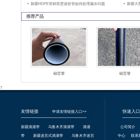
新疆HDPE管材双壁波纹管如何处理漏水问题
新疆大
推荐产品
硅芯管
硅芯管
?
友情链接
快速入口
申请友情链接入口>>
新疆滴灌带
乌鲁木齐滴灌带
滴灌
公司简介
带
新疆迷宫式滴灌带
乌鲁木齐迷宫
中心
联系