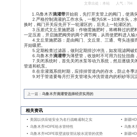
文章出处：本站
人气：
704
1.乌鲁木齐
滴灌带
开始前，先打开支管上的阀门，使滴
2.严格控制滴灌的工作水头，一般为5米～10米水头，
换时，阀门开关应先开下一轮灌区的，后关上一轮灌区的。
3.压差式文丘里施肥器：作物需施肥时，将稀释过的肥料
一定压差，开启施肥阀旁的两个调节阀，从而使肥料进入输
4.文丘里施肥器：是由阀门、文丘里、三通、弯头连接而
开始吸肥。
5.定期检查过滤器，做到定期排沙冲洗，如发现滤网破
6.乌鲁木齐
滴灌带
为薄壁管，收放时不可用力拉扯扭曲
7.关闭系统时，首先关闭水泵等动力系统，然后逐级关闭
管道和机泵。
8.在非灌溉系统时期，应排掉管道内的存水，防止冬季
9.对于管道要每月打开支管堵头冲洗管道内的积砂等沉
上一篇：
乌鲁木齐滴灌管选择经济实用的
相关资讯
美国以供应链安全为名行战略遏制之实
新疆H
乌鲁木齐HDPE给水管特性
乌鲁木
乌鲁木齐HDPE双壁波纹管比较水泥管的优势
新疆H