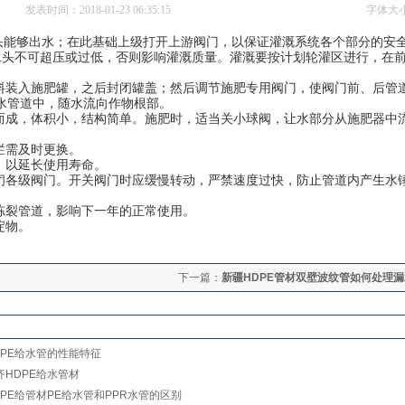
发表时间：2018-01-23 06:35:15
字体大
头能够出水；在此基础上级打开上游阀门，以保证灌溉系统各个部分的安
水头不可超压或过低，否则影响灌溉质量。灌溉要按计划轮灌区进行，在
装入施肥罐，之后封闭罐盖；然后调节施肥专用阀门，使阀门前、后管
水管道中，随水流向作物根部。
成，体积小，结构简单。施肥时，适当关小球阀，让水部分从施肥器中
烂需及时更换。
，以延长使用寿命。
各级阀门。开关阀门时应缓慢转动，严禁速度过快，防止管道内产生水
冻裂管道，影响下一年的正常使用。
淀物。
下一篇：
新疆HDPE管材双壁波纹管如何处理
DPE给水管的性能特征
齐HDPE给水管材
DPE给管材PE给水管和PPR水管的区别