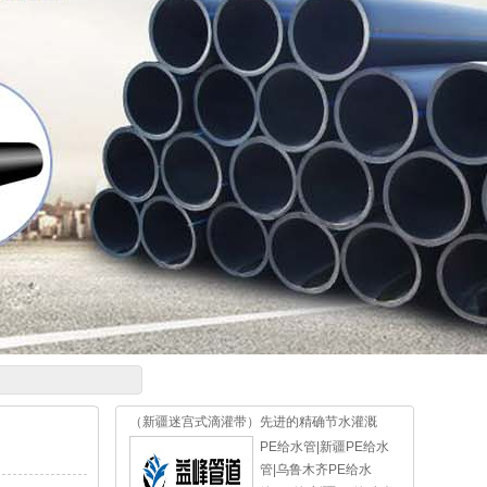
（新疆迷宫式滴灌带）先进的精确节水灌溉
PE给水管|新疆PE给水
管|乌鲁木齐PE给水