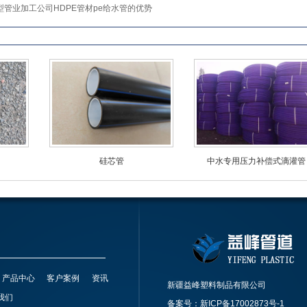
型管业加工公司HDPE管材pe给水管的优势
硅芯管
中水专用压力补偿式滴灌管
产品中心
客户案例
资讯
新疆益峰塑料制品有限公司
我们
备案号：
新ICP备17002873号-1