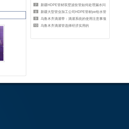
区别
新疆HDPE管材双壁波纹管如何处理漏水问
题
新疆大型管业加工公司HDPE管材pe给水管
的优势
乌鲁木齐滴灌带：滴灌系统的使用注意事项
有哪
乌鲁木齐滴灌管选择经济实用的