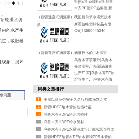
管|PE管|新疆PE管|乌鲁
小:【
大
中
小
】
木齐PE管|PE热熔管|新
全。
疆PE热熔管|乌鲁木齐
（新疆迷宫式滴灌带）我国目前节水灌溉技术
前后轮灌区切
PE热熔管|新疆益峰塑料
新疆益峰塑料制品有限
类
制品有限公司
道内的水产生
公司13899945340
13899945340
流过，吸肥器
（新疆迷宫式滴灌带）滴灌技术的几种应用
乌鲁木齐喷灌带|乌鲁木
锤现象，损坏
齐滴灌带厂|新疆滴灌带
生产厂 家|乌鲁木齐PE热
熔管生产厂|乌鲁木齐微
喷带生产厂|益峰管道|新
同类文章排行
疆益峰塑料制品有限公
漏水问题
司13899945340
美国以供应链安全为名行战略遏制之实
新疆HDPE给水管的性能特征
乌鲁木齐HDPE给水管特性
乌鲁木齐HDPE给水管材
乌鲁木齐HDPE双壁波纹管比较水泥管的优
势
新疆HDPE给管材PE给水管和PPR水管的