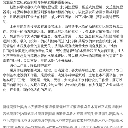
资源是21世纪农业实现可持续发展的重要保证。
新型科学灌溉模式利用施肥装置（比例注肥泵、压差式施肥罐、文丘里施肥
器等）将肥料和水直接送到紧靠植物根部的地方，以使蒸发和渗漏水量减到最
小，且肥料得到了最大的利用，减少环境污染，以下以比例注肥泵为例进行说
明。
比例注肥泵直接安装在灌溉管线上，由管路中水流的动能驱动比例加药泵工
作。其唯一的动力就是水压。在带压的水流的驱动下，按比例定量将农药剂吸
入，然后再与作为动力的水混合。在水压作用下，充分混合的水及药剂随后被输
送到下游。吸入（投加）的药剂始终同进入比例加药泵水的体积直接成比例，而
同管路中水压及水量的变化无关，从而实现直接流量比例混合及投加。“比例
性”是保持恒定的精确剂量的关键，无论流进管线的水流量和压力如何变化，注入
的溶液剂量总是与流进水管的水量成正比，可以根据农作物对药剂量的需要在外
部调节比例，灵活方便，注肥比例也十分精确。
减少工作量，降低维护成本
采用传统的地面沟灌、畦灌、自流漫灌，要大搞平整土地，这就加大了农田
水利基本建设的工作量。采用喷灌、滴灌等科学灌溉后，土地基本不需平整，种
地实现了"三无"，即无渠、无沟、无埂，大大减轻了水利建设的工作量，且可以
运用自动控技术，实现在室内控制大田中农作物的种植，有力促进了农业向机械
化、产业化、现代化方向的发展。
新疆滴灌带|乌鲁木齐滴灌带|滴灌带|新疆迷宫式滴灌带|乌鲁木齐迷宫式滴灌带|迷
宫式滴灌带|内镶式圆柱滴灌管|新疆滴灌管|乌鲁木齐滴灌管|毛管|新疆毛管|乌鲁木
齐毛管|乌鲁木齐迷宫式滴灌带|乌鲁木齐软带|新疆软带|软带|乌鲁木齐水带|新疆水
带|水带|乌鲁木齐pe软带|新疆pe软带|pe软带|新疆HDPE给水管|乌鲁木齐HDPE给水