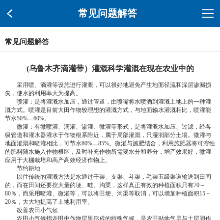
常见问题解答
常见问题解答
(乌鲁木齐滴灌带）灌溉科学灌溉在现在农业中的
采用喷、滴灌等设施进行灌溉，可以很好地避免产生地面径流和深层渗漏损
失，使水的利用率大为提高。
喷灌：是将灌溉水加压，通过管道，由喷嘴将水喷洒到灌溉土地上的一种灌
溉方式。喷灌是目前大田作物较理想的灌溉方式，与地面输水灌溉相比，喷灌能
节水50%—60%。
微灌：有微喷灌、滴灌、渗灌、微灌等形式，是将灌溉水加压、过滤，经各
级管道和灌水器灌水于作物根系附近，属于局部灌溉，只湿润部分土壤。微灌与
地面灌溉和喷灌相比，可节水80%—85%。微灌与施肥结合，利用施肥器将可溶性
的肥料随水施入作物根区，及时补充作物所需要水分和养分，增产效果好，微灌
应用于大棚栽培和高产高效经济作物上。
节约耕地
以往传统的灌溉方法是水通过干渠、支渠、斗渠，毛渠五级渠道输送到田间
的，而在田间还要挖大量的埂、畦、沟渠，这样真正有效的种植面积只有70～
80％，而采用喷灌、微灌等，可以将田埂、沟渠等取消，可以增加种植面积15－
20％，大大地提高了土地利用率。
改善农田小气候
农田小气候指农田中作物层里形成的特殊气候，是农田贴地气层与土层同作