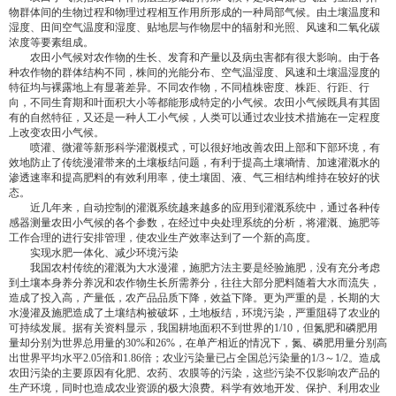
物群体间的生物过程和物理过程相互作用所形成的一种局部气候。由土壤温度和
湿度、田间空气温度和湿度、贴地层与作物层中的辐射和光照、风速和二氧化碳
浓度等要素组成。
农田小气候对农作物的生长、发育和产量以及病虫害都有很大影响。由于各
种农作物的群体结构不同，株间的光能分布、空气温湿度、风速和土壤温湿度的
特征均与裸露地上有显著差异。不同农作物，不同植株密度、株距、行距、行
向，不同生育期和叶面积大小等都能形成特定的小气候。农田小气候既具有其固
有的自然特征，又还是一种人工小气候，人类可以通过农业技术措施在一定程度
上改变农田小气候。
喷灌、微灌等新形科学灌溉模式，可以很好地改善农田上部和下部环境，有
效地防止了传统漫灌带来的土壤板结问题，有利于提高土壤墒情、加速灌溉水的
渗透速率和提高肥料的有效利用率，使土壤固、液、气三相结构维持在较好的状
态。
近几年来，自动控制的灌溉系统越来越多的应用到灌溉系统中，通过各种传
感器测量农田小气候的各个参数，在经过中央处理系统的分析，将灌溉、施肥等
工作合理的进行安排管理，使农业生产效率达到了一个新的高度。
实现水肥一体化、减少环境污染
我国农村传统的灌溉为大水漫灌，施肥方法主要是经验施肥，没有充分考虑
到土壤本身养分养况和农作物生长所需养分，往往大部分肥料随着大水而流失，
造成了投入高，产量低，农产品品质下降，效益下降。更为严重的是，长期的大
水漫灌及施肥造成了土壤结构被破坏，土地板结，环境污染，严重阻碍了农业的
可持续发展。据有关资料显示，我国耕地面积不到世界的1/10，但氮肥和磷肥用
量却分别为世界总用量的30%和26%，在单产相近的情况下，氮、磷肥用量分别高
出世界平均水平2.05倍和1.86倍；农业污染量已占全国总污染量的1/3～1/2。造成
农田污染的主要原因有化肥、农药、农膜等的污染，这些污染不仅影响农产品的
生产环境，同时也造成农业资源的极大浪费。科学有效地开发、保护、利用农业