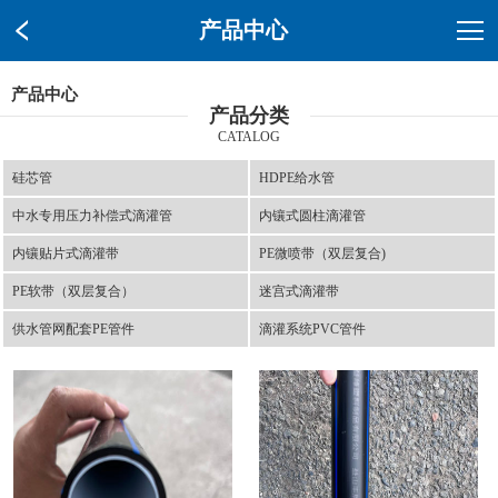
产品中心
产品中心
产品分类
CATALOG
硅芯管
HDPE给水管
中水专用压力补偿式滴灌管
内镶式圆柱滴灌管
内镶贴片式滴灌带
PE微喷带（双层复合)
PE软带（双层复合）
迷宫式滴灌带
供水管网配套PE管件
滴灌系统PVC管件