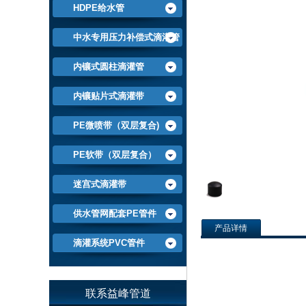
HDPE给水管
中水专用压力补偿式滴灌管
内镶式圆柱滴灌管
内镶贴片式滴灌带
PE微喷带（双层复合)
PE软带（双层复合）
迷宫式滴灌带
供水管网配套PE管件
产品详情
滴灌系统PVC管件
联系益峰管道