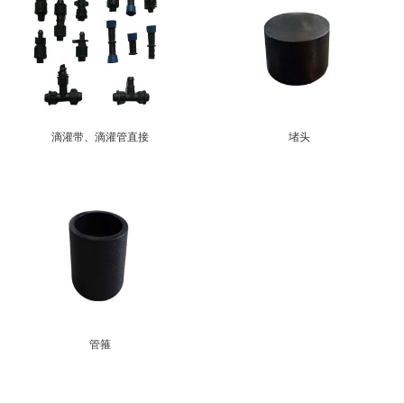
滴灌带、滴灌管直接
堵头
管箍